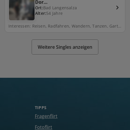
Dor…
Ort:
Bad Langensalza
Alter:
54 Jahre
Interessen: Reisen, Radfahren, Wandern, Tanzen, Gartenarbeit
Weitere Singles anzeigen
TIPPS
Fragenflirt
Fotoflirt