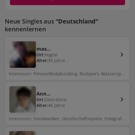
Neue Singles aus
“Deutschland”
kennenlernen
mas…
Ort:
Vogtei
Alter:
39 Jahre
Interessen: Fitness/Bodybuilding, Radsport, Wassersport, Shopping, Internet, Musikmachen, Malen/Zeichnen, Handwerken, Gesellschaftsspiele, Fotografieren, Lesen, Motorrad, Golf, Schwimmen, Reisen, Mountainbike, Radfahren, Musik, Walken, Wellness, Reiten, Fußball, Spazieren, Segeln, Laufen, Natur, Kochen, Tanzen, Camping, Zocken, Fahrrad fahren, Fitness, Tischtennis, Joggen, Angeln, Gartenarbeit, Klettern, Skifahren, Tauchen, Theater, Filme schauen, Backen
Ann…
Ort:
Oberdorla
Alter:
46 Jahre
Interessen: Handwerken, Gesellschaftsspiele, Fotografieren, Reisen, Radfahren, Spazieren, Natur, Freunde treffen, Fahrrad fahren